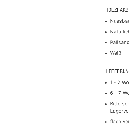
HOLZFARB
Nussba
Natürlic
Palisand
Weiß
LIEFERUN
1 - 2 Wo
6 - 7 W
Bitte se
Lagerve
flach ve