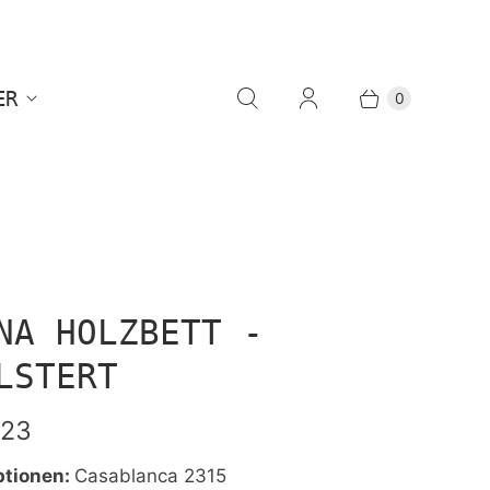
ER
0
NA HOLZBETT -
LSTERT
,23
ptionen:
Casablanca 2315