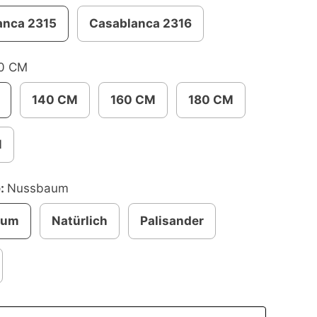
anca 2315
Casablanca 2316
0 CM
140 CM
160 CM
180 CM
M
e:
Nussbaum
aum
Natürlich
Palisander