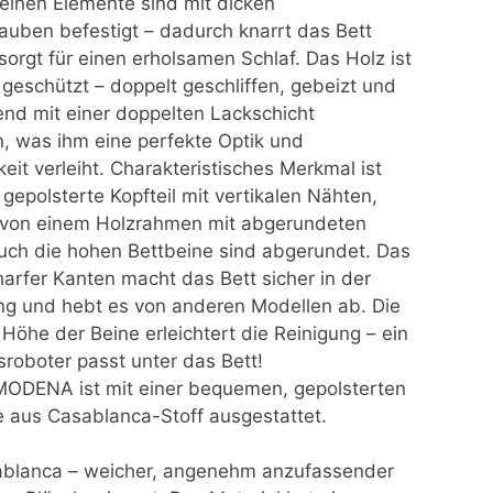
zelnen Elemente sind mit dicken
uben befestigt – dadurch knarrt das Bett
sorgt für einen erholsamen Schlaf. Das Holz ist
 geschützt – doppelt geschliffen, gebeizt und
end mit einer doppelten Lackschicht
, was ihm eine perfekte Optik und
eit verleiht. Charakteristisches Merkmal ist
gepolsterte Kopfteil mit vertikalen Nähten,
von einem Holzrahmen mit abgerundeten
uch die hohen Bettbeine sind abgerundet. Das
harfer Kanten macht das Bett sicher in der
 und hebt es von anderen Modellen ab. Die
Höhe der Beine erleichtert die Reinigung – ein
sroboter passt unter das Bett!
MODENA ist mit einer bequemen, gepolsterten
e aus Casablanca-Stoff ausgestattet.
ablanca – weicher, angenehm anzufassender