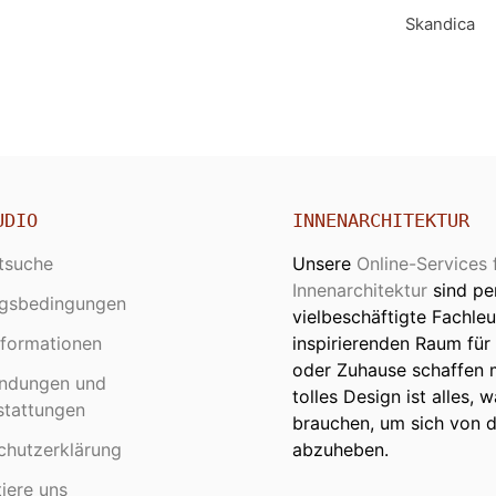
Skandica
UDIO
INNENARCHITEKTUR
tsuche
Unsere
Online-Services 
Innenarchitektur
sind per
gsbedingungen
vielbeschäftigte Fachleu
nformationen
inspirierenden Raum für 
oder Zuhause schaffen 
ndungen und
tolles Design ist alles, 
stattungen
brauchen, um sich von 
chutzerklärung
abzuheben.
iere uns