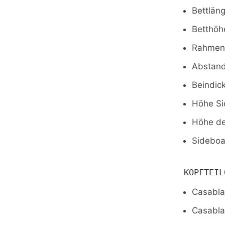
Bettlän
Betthöh
Rahmenm
Abstand
Beindic
Höhe Si
Höhe de
Sideboa
KOPFTEIL
Casabla
Casabla