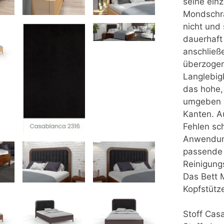
seine ein
Mondschra
nicht und 
dauerhaft
anschließ
überzogen
Langlebigk
das hohe, 
umgeben 
Kanten. A
Fehlen sc
Anwendung
passende 
Reinigung
Das Bett 
Kopfstütz
Stoff Cas