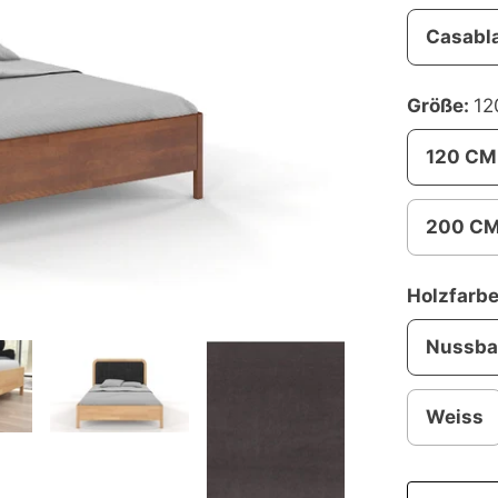
Casabl
Größe:
12
120 CM
200 C
Holzfarb
Nussb
Weiss